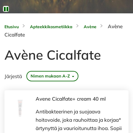
Avène
Etusivu
Apteekkikosmetiikka
Avène
Cicalfate
Avène Cicalfate
Järjestä
Nimen mukaan A-Z
Avene Cicalfate+ cream 40 ml
Antibakteerinen ja suojaava
hoitovoide, joka rauhoittaa ja korjaa*
ärtynyttä ja vaurioitunutta ihoa. Sopii