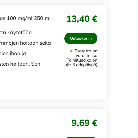
13,40 €
uos 100 mg/ml 250 ml
osta käytetään
Ostoskoriin
vammojen hoitoon sekä
Tuotetta on
ien ihon ja
varastossa
(Toimitusaika on
sten hoitoon. Sen
alle 3 arkipäivää)
9,69 €