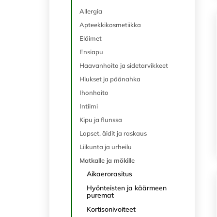
Allergia
Apteekkikosmetiikka
Eläimet
Ensiapu
Haavanhoito ja sidetarvikkeet
Hiukset ja päänahka
Ihonhoito
Intiimi
Kipu ja flunssa
Lapset, äidit ja raskaus
Liikunta ja urheilu
Matkalle ja mökille
Aikaerorasitus
Hyönteisten ja käärmeen
puremat
Kortisonivoiteet