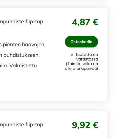
4,87 €
puhdiste flip-top
Ostoskoriin
s pienten haavojen,
 puhdistukseen.
Tuotetta on
varastossa
(Toimitusaika on
lia. Valmistettu
alle 3 arkipäivää)
9,92 €
puhdiste flip-top