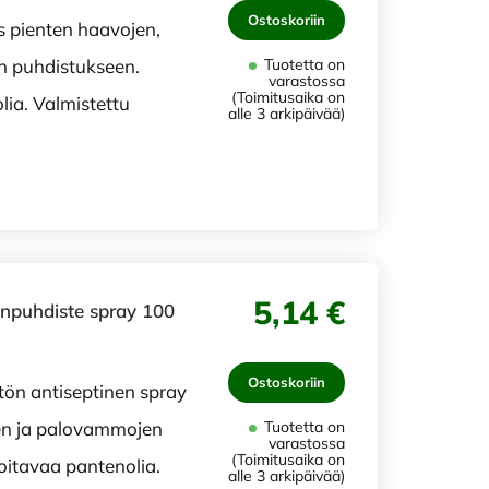
Ostoskoriin
s pienten haavojen,
 puhdistukseen.
Tuotetta on
varastossa
(Toimitusaika on
lia. Valmistettu
alle 3 arkipäivää)
5,14 €
npuhdiste spray 100
Ostoskoriin
tön antiseptinen spray
en ja palovammojen
Tuotetta on
varastossa
(Toimitusaika on
oitavaa pantenolia.
alle 3 arkipäivää)