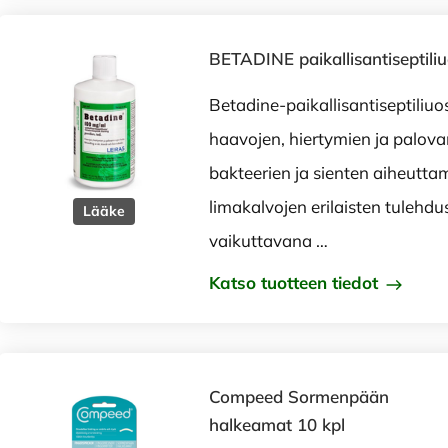
BETADINE paikallisantiseptili
Betadine-paikallisantiseptiliu
haavojen, hiertymien ja palo
bakteerien ja sienten aiheuttam
limakalvojen erilaisten tulehdu
Lääke
vaikuttavana …
Katso tuotteen tiedot
Compeed Sormenpään
halkeamat 10 kpl