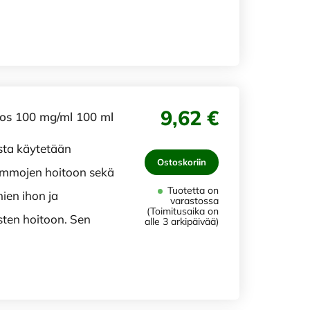
9,62 €
uos 100 mg/ml 100 ml
osta käytetään
Ostoskoriin
vammojen hoitoon sekä
Tuotetta on
ien ihon ja
varastossa
(Toimitusaika on
sten hoitoon. Sen
alle 3 arkipäivää)