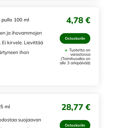
4,78 €
 pullo 100 ml
jen ja ihovammojen
Ostoskoriin
 Ei kirvele. Lievittää
Tuotetta on
ärtyneen ihon
varastossa
(Toimitusaika on
alle 3 arkipäivää)
28,77 €
5 ml
dostaa suojaavan
Ostoskoriin