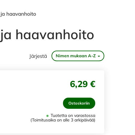
t ja haavanhoito
t ja haavanhoito
Järjestä
Nimen mukaan A-Z
6,29 €
Ostoskoriin
Tuotetta on varastossa
(Toimitusaika on alle 3 arkipäivää)