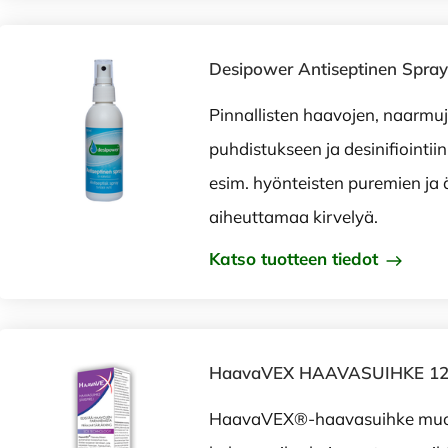
Desipower Antiseptinen Spray
Pinnallisten haavojen, naarmu
puhdistukseen ja desinifiointiin.
esim. hyönteisten puremien ja 
aiheuttamaa kirvelyä.
Katso tuotteen tiedot
HaavaVEX HAAVASUIHKE 12
HaavaVEX®-haavasuihke muo