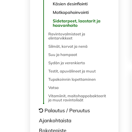
Käsien desinfiointi
Matkapahoinvointi
Sidetarpeet, laastarit ja
haavanhoito
Ravintovalmisteet ja
elintarvikkeet
Silmät, korvat ja nenä
Suu ja hampaat
Sydän ja verenkierto
Testit, apuvälineet ja muut
Tupakoinnin lopettaminen
Vatsa
Vitamiinit, maitohappobakteerit
ja muut ravintolisät
Palautus / Peruutus
Ajankohtaista
Rokotepiste