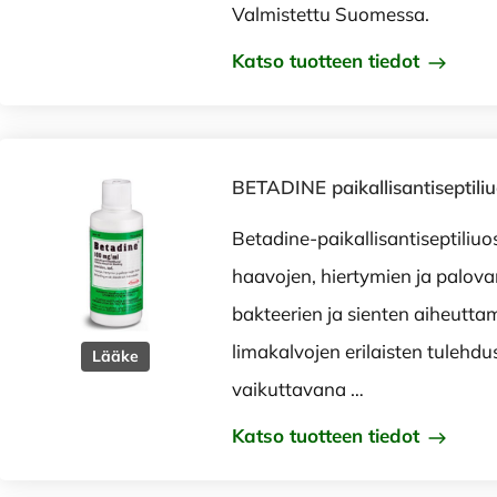
Valmistettu Suomessa.
Katso tuotteen tiedot
BETADINE paikallisantiseptili
Betadine-paikallisantiseptiliu
haavojen, hiertymien ja palo
bakteerien ja sienten aiheuttam
limakalvojen erilaisten tulehdu
Lääke
vaikuttavana …
Katso tuotteen tiedot