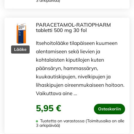
3 arkipäivää)
PARACETAMOL-RATIOPHARM
tabletti 500 mg 30 fol
Itsehoitolääke tilapäiseen kuumeen
Lääke
alentamiseen sekä lievien ja
kohtalaisten kiputilojen kuten
päänsäryn, hammassäryn,
kuukautiskipujen, nivelkipujen ja
lihaskipujen oireenmukaiseen hoitoon.
Vaikuttava aine …
5,95 €
Ostoskoriin
Tuotetta on varastossa (Toimitusaika on alle
3 arkipäivää)