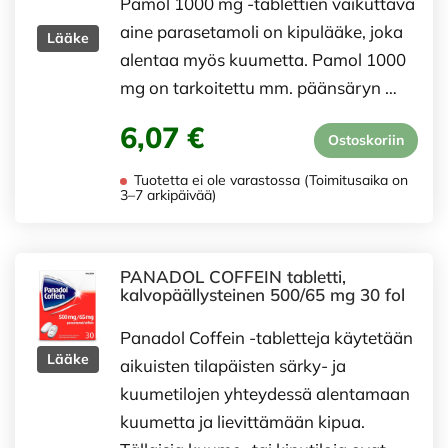
Pamol 1000 mg -tablettien vaikuttava
aine parasetamoli on kipulääke, joka
Lääke
alentaa myös kuumetta. Pamol 1000
mg on tarkoitettu mm. päänsäryn …
6,07 €
Ostoskoriin
Tuotetta ei ole varastossa (Toimitusaika on
3–7 arkipäivää)
PANADOL COFFEIN tabletti,
kalvopäällysteinen 500/65 mg 30 fol
Panadol Coffein -tabletteja käytetään
Lääke
aikuisten tilapäisten särky- ja
kuumetilojen yhteydessä alentamaan
kuumetta ja lievittämään kipua.