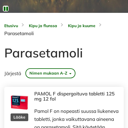
Etusivu
Kipu ja flunssa
Kipu ja kuume
Parasetamoli
Parasetamoli
Järjestä
Nimen mukaan A-Z
PAMOL F dispergoituva tabletti 125
mg 12 fol
Pamol F on nopeasti suussa liukeneva
Lääke
tabletti, jonka vaikuttavana aineena
on parasetamoli. Sitä käytetään