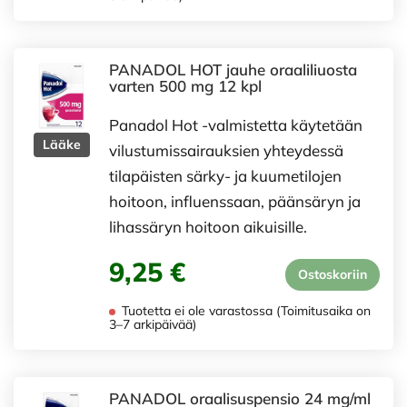
PANADOL HOT jauhe oraaliliuosta
varten 500 mg 12 kpl
Panadol Hot -valmistetta käytetään
Lääke
vilustumissairauksien yhteydessä
tilapäisten särky- ja kuumetilojen
hoitoon, influenssaan, päänsäryn ja
lihassäryn hoitoon aikuisille.
9,25 €
Ostoskoriin
Tuotetta ei ole varastossa (Toimitusaika on
3–7 arkipäivää)
PANADOL oraalisuspensio 24 mg/ml