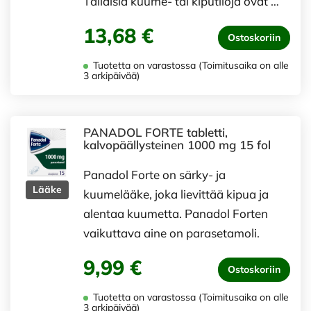
Tällaisia kuume- tai kiputiloja ovat …
13,68 €
Ostoskoriin
Tuotetta on varastossa (Toimitusaika on alle
3 arkipäivää)
PANADOL FORTE tabletti,
kalvopäällysteinen 1000 mg 15 fol
Panadol Forte on särky- ja
Lääke
kuumelääke, joka lievittää kipua ja
alentaa kuumetta. Panadol Forten
vaikuttava aine on parasetamoli.
9,99 €
Ostoskoriin
Tuotetta on varastossa (Toimitusaika on alle
3 arkipäivää)