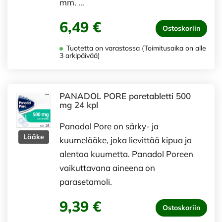
mm. …
6,49 €
Ostoskoriin
Tuotetta on varastossa (Toimitusaika on alle
3 arkipäivää)
PANADOL PORE poretabletti 500
mg 24 kpl
Panadol Pore on särky- ja
Lääke
kuumelääke, joka lievittää kipua ja
alentaa kuumetta. Panadol Poreen
vaikuttavana aineena on
parasetamoli.
9,39 €
Ostoskoriin