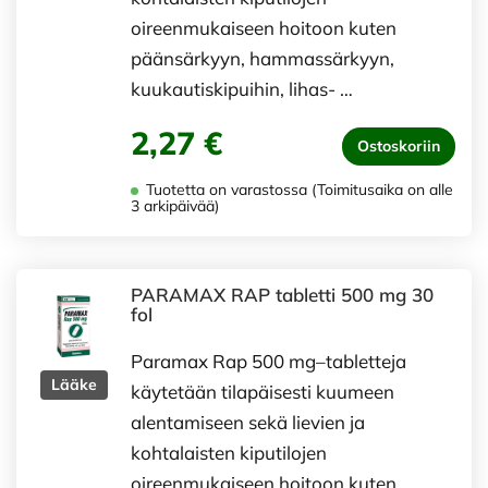
oireenmukaiseen hoitoon kuten
päänsärkyyn, hammassärkyyn,
kuukautiskipuihin, lihas- …
2,27 €
Ostoskoriin
Tuotetta on varastossa (Toimitusaika on alle
3 arkipäivää)
PARAMAX RAP tabletti 500 mg 30
fol
Paramax Rap 500 mg–tabletteja
Lääke
käytetään tilapäisesti kuumeen
alentamiseen sekä lievien ja
kohtalaisten kiputilojen
oireenmukaiseen hoitoon kuten