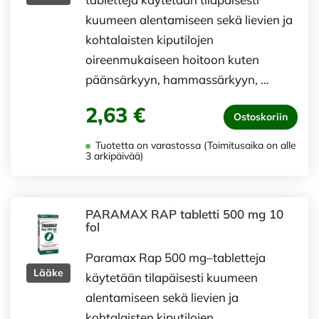
kuumeen alentamiseen sekä lievien ja
kohtalaisten kiputilojen
oireenmukaiseen hoitoon kuten
päänsärkyyn, hammassärkyyn, …
2,63 €
Ostoskoriin
Tuotetta on varastossa (Toimitusaika on alle
3 arkipäivää)
PARAMAX RAP tabletti 500 mg 10
fol
Paramax Rap 500 mg–tabletteja
Lääke
käytetään tilapäisesti kuumeen
alentamiseen sekä lievien ja
kohtalaisten kiputilojen