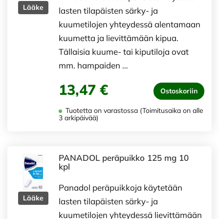
Lääke
lasten tilapäisten särky- ja
kuumetilojen yhteydessä alentamaan
kuumetta ja lievittämään kipua.
Tällaisia kuume- tai kiputiloja ovat
mm. hampaiden …
13,47 €
Ostoskoriin
Tuotetta on varastossa (Toimitusaika on alle
3 arkipäivää)
PANADOL peräpuikko 125 mg 10
kpl
Panadol peräpuikkoja käytetään
Lääke
lasten tilapäisten särky- ja
kuumetilojen yhteydessä lievittämään