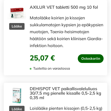
AXILUR VET tabletti 500 mg 10 fol
Matolääke koirien ja kissojen
sukkulamatojen kypsien ja epäkypsien
Lääke
muotojen, Taenia-heisimatojen
häätöön sekä koirien kliinisen Giardia-
infektion hoitoon.
25,07 €
Ostoskoriin
Tuotetta on varastossa
DEHISPOT VET paikallisvaleluliuos
30/7,5 mg pienelle kissalle 0,5-2,5 kg
0,35 ml
Loislääke pienten kissojen (0,5-2,5 kg)
Lääke