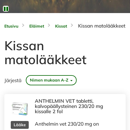
Kissan matolääkkeet
Etusivu
Eläimet
Kissat
Kissan
matolääkkeet
Järjestä
Nimen mukaan A-Z
ANTHELMIN VET tabletti,
kalvopäällysteinen 230/20 mg
kissalle 2 fol
Anthelmin vet 230/20 mg on
Lääke