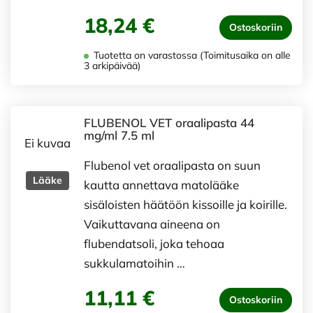
18,24 €
Ostoskoriin
Tuotetta on varastossa (Toimitusaika on alle
3 arkipäivää)
FLUBENOL VET oraalipasta 44
mg/ml 7.5 ml
Ei kuvaa
Flubenol vet oraalipasta on suun
Lääke
kautta annettava matolääke
sisäloisten häätöön kissoille ja koirille.
Vaikuttavana aineena on
flubendatsoli, joka tehoaa
sukkulamatoihin …
11,11 €
Ostoskoriin