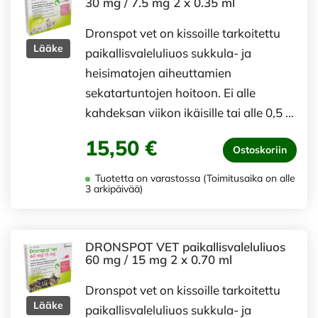
30 mg / 7.5 mg 2 x 0.35 ml
Dronspot vet on kissoille tarkoitettu
Lääke
paikallisvaleluliuos sukkula- ja
heisimatojen aiheuttamien
sekatartuntojen hoitoon. Ei alle
kahdeksan viikon ikäisille tai alle 0,5 …
15,50 €
Ostoskoriin
Tuotetta on varastossa (Toimitusaika on alle
3 arkipäivää)
DRONSPOT VET paikallisvaleluliuos
60 mg / 15 mg 2 x 0.70 ml
Dronspot vet on kissoille tarkoitettu
Lääke
paikallisvaleluliuos sukkula- ja