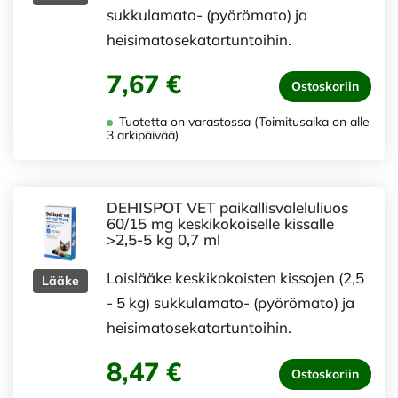
sukkulamato- (pyörömato) ja
heisimatosekatartuntoihin.
7,67 €
Ostoskoriin
Tuotetta on varastossa (Toimitusaika on alle
3 arkipäivää)
DEHISPOT VET paikallisvaleluliuos
60/15 mg keskikokoiselle kissalle
>2,5-5 kg 0,7 ml
Loislääke keskikokoisten kissojen (2,5
Lääke
- 5 kg) sukkulamato- (pyörömato) ja
heisimatosekatartuntoihin.
8,47 €
Ostoskoriin