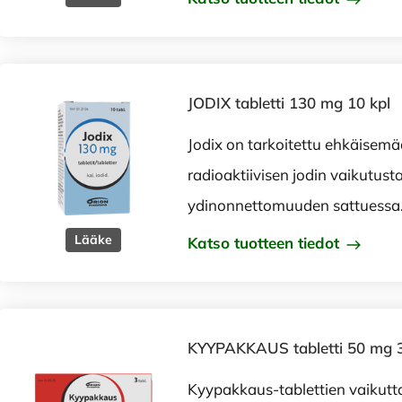
JODIX tabletti 130 mg 10 kpl
Jodix on tarkoitettu ehkäisem
radioaktiivisen jodin vaikutust
ydinonnettomuuden sattuessa
Lääke
Katso tuotteen tiedot
KYYPAKKAUS tabletti 50 mg 3
Kyypakkaus-tablettien vaikutt