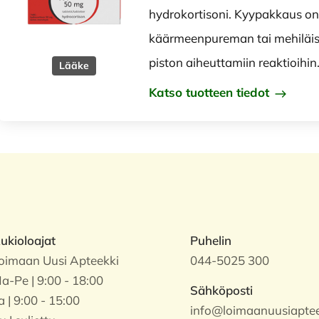
hydrokortisoni. Kyypakkaus on 
käärmeenpureman tai mehiläis
piston aiheuttamiin reaktioihi
Lääke
Katso tuotteen tiedot
ukioloajat
Puhelin
oimaan Uusi Apteekki
044-5025 300
a-Pe | 9:00 - 18:00
Sähköposti
a | 9:00 - 15:00
info@loimaanuusiapteek