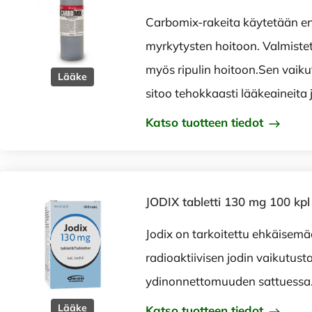
Carbomix-rakeita käytetään ens
myrkytysten hoitoon. Valmiste
myös ripulin hoitoon.Sen vaikutt
Lääke
sitoo tehokkaasti lääkeaineita 
Katso tuotteen tiedot
JODIX tabletti 130 mg 100 kpl
Jodix on tarkoitettu ehkäisem
radioaktiivisen jodin vaikutust
ydinonnettomuuden sattuessa
Lääke
Katso tuotteen tiedot