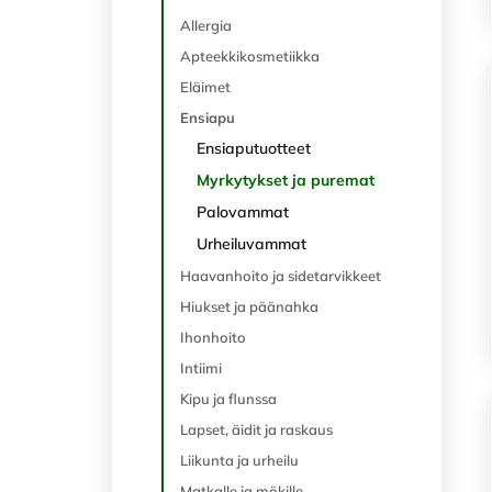
Allergia
Apteekkikosmetiikka
Eläimet
Ensiapu
Ensiaputuotteet
Myrkytykset ja puremat
Palovammat
Urheiluvammat
Haavanhoito ja sidetarvikkeet
Hiukset ja päänahka
Ihonhoito
Intiimi
Kipu ja flunssa
Lapset, äidit ja raskaus
Liikunta ja urheilu
Matkalle ja mökille