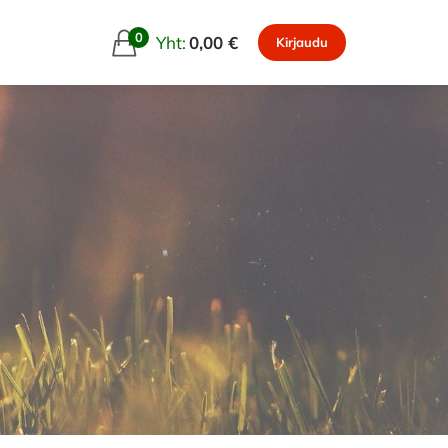
0
Yht:
0,00 €
Kirjaudu