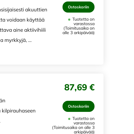
Ostoskoriin
isijaisesti akuuttien
tta voidaan käyttää
Tuotetta on
varastossa
(Toimitusaika on
ava aine aktiivihiili
alle 3 arkipäivää)
ja myrkkyjä, …
87,69 €
ään
Ostoskoriin
a kilpirauhaseen
Tuotetta on
.
varastossa
(Toimitusaika on alle 3
arkipäivää)