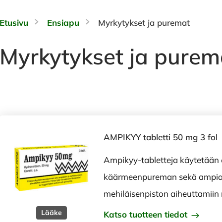
Etusivu
Ensiapu
Myrkytykset ja puremat
Myrkytykset ja purem
AMPIKYY tabletti 50 mg 3 fol
Ampikyy-tabletteja käytetään
käärmeenpureman sekä ampiai
mehiläisenpiston aiheuttamiin r
Lääke
Katso tuotteen tiedot