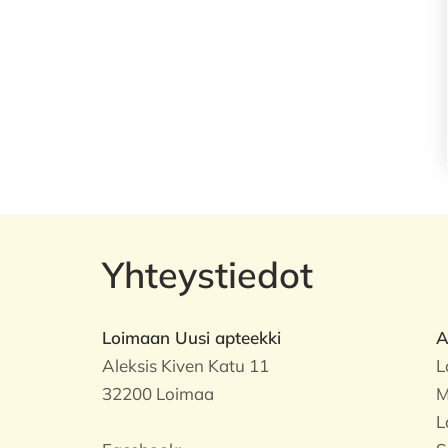
Yhteystiedot
Loimaan Uusi apteekki
A
Aleksis Kiven Katu 11
L
32200 Loimaa
M
L