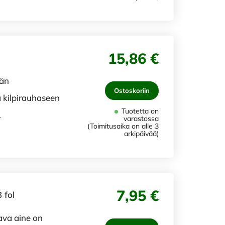
15,86 €
ään
Ostoskoriin
a kilpirauhaseen
Tuotetta on
.
varastossa
(Toimitusaika on alle 3
arkipäivää)
7,95 €
 fol
ava aine on