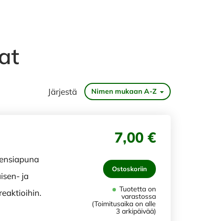
at
Järjestä
Nimen mukaan A-Z
7,00 €
 ensiapuna
Ostoskoriin
sen- ja
Tuotetta on
eaktioihin.
varastossa
(Toimitusaika on alle
3 arkipäivää)