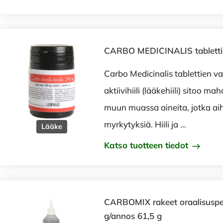
CARBO MEDICINALIS tabletti
Carbo Medicinalis tablettien v
aktiivihiili (lääkehiili) sitoo 
muun muassa aineita, jotka aih
myrkytyksiä. Hiili ja …
Lääke
Katso tuotteen tiedot
CARBOMIX rakeet oraalisuspe
g/annos 61,5 g