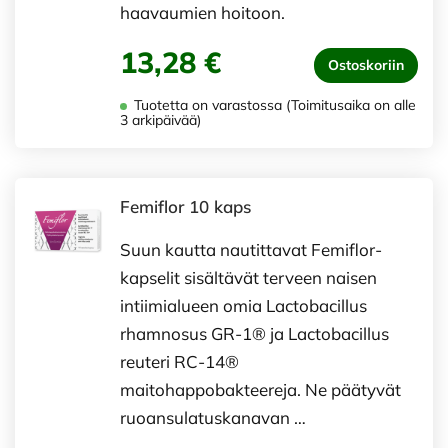
haavaumien hoitoon.
13,28 €
Ostoskoriin
Tuotetta on varastossa (Toimitusaika on alle
3 arkipäivää)
Femiflor 10 kaps
Suun kautta nautittavat Femiflor-
kapselit sisältävät terveen naisen
intiimialueen omia Lactobacillus
rhamnosus GR-1® ja Lactobacillus
reuteri RC-14®
maitohappobakteereja. Ne päätyvät
ruoansulatuskanavan …