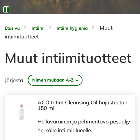
Muut
Etusivu
Intiimi
Intiimihygienia
intiimituotteet
Muut intiimituotteet
Järjestä
Nimen mukaan A-Z
ACO Intim Cleansing Oil hajusteeton
150 ml
Hellävarainen ja pehmentävä pesuöljy
herkälle intiimialueelle.