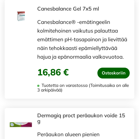
Canesbalance Gel 7x5 ml
Canesbalance® -emätingeelin
kolmitehoinen vaikutus palauttaa
emättimen pH-tasapainon ja lievittää
näin tehokkaasti epämiellyttävää
hajua ja epänormaalia valkovuotoa.
16,86 €
Ostoskoriin
Tuotetta on varastossa (Toimitusaika on alle
3 arkipäivää)
Dermagiq proct peräaukon voide 15
g
Peräaukon alueen pienien