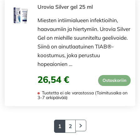
Urovia Silver gel 25 ml
Miesten intiimialueen infektioihin,
haavaumiin ja hiertymiin. Urovia Silver
Gel on miehille suunniteltu geelivoide.
Siinä on ainutlaatuinen TIAB®-
koostumus, joka perustuu
hopeaionien …
26,54 €
Ostoskoriin
Tuotetta ei ole varastossa (Toimitusaika on
3–7 arkipäivää)
1
2