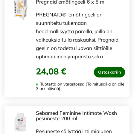
Pregnaid emätingeeli 6 x 5 ml
PREGNAID®-emätingeeli on
suunniteltu tukemaan
hedelmällisyyttä pareilla, joilla on
vaikeuksia tulla raskaaksi. Pregnaid
geelin on todettu luovan siittiöille
optimaalinen ympäristö sekä …
24,08 €
Ostoskoriin
Tuotetta on varastossa (Toimitusaika on alle
3 arkipäivää)
Sebamed Feminine Intimate Wash
pesuneste 200 ml
Pesuneste säilyttää intiimialueen