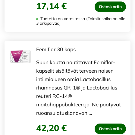
17,14 €
Ostoskoriin
Tuotetta on varastossa (Toimitusaika on alle
3 arkipäivää)
Femiflor 30 kaps
Suun kautta nautittavat Femiflor-
kapselit sisältävät terveen naisen
intiimialueen omia Lactobacillus
rhamnosus GR-1® ja Lactobacillus
reuteri RC-14®
maitohappobakteereja. Ne päätyvät
ruoansulatuskanavan …
42,20 €
Ostoskoriin