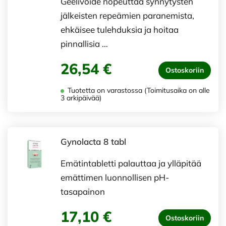
Geelivoide nopeuttaa synnytysten
jälkeisten repeämien paranemista,
ehkäisee tulehduksia ja hoitaa
pinnallisia …
26,54 €
Ostoskoriin
Tuotetta on varastossa (Toimitusaika on alle
3 arkipäivää)
Gynolacta 8 tabl
Emätintabletti palauttaa ja ylläpitää
emättimen luonnollisen pH-
tasapainon
17,10 €
Ostoskoriin