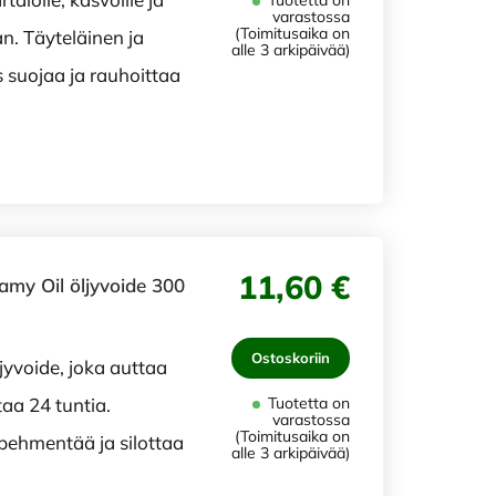
Tuotetta on
varastossa
(Toimitusaika on
an. Täyteläinen ja
alle 3 arkipäivää)
suojaa ja rauhoittaa
11,60 €
amy Oil öljyvoide 300
Ostoskoriin
yvoide, joka auttaa
aa 24 tuntia.
Tuotetta on
varastossa
(Toimitusaika on
, pehmentää ja silottaa
alle 3 arkipäivää)