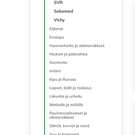
SVR
Sebamed
Vichy
Eläimet
Ensiapu
Haavanhoito ja sidetarvikkeet
Hiukset ja päänahka
Ihonhoito
Intiimi
Kipu ja flunssa
Lapset, äidit ja raskaus
Liikunta ja urheilu
Matkalle ja mökille
Ravintovalmisteet ja
elintarvikkeet
Silmät, korvat ja nenä
Suu ja hampaat