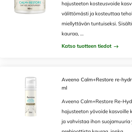
hajusteeton kosteusvoide kasvo
välittömästi ja kosteuttaa teho
miellyttävän tuntuiseksi. Sisält
kauraa, …
Katso tuotteen tiedot
Aveeno Calm+Restore re-hydra
ml
Aveeno Calm+Restore Re-Hydr
hajusteeton yövoide kasvoille 
ja vahvistaa ihon suojamuuria 
prebioottista kauraa, jonka …