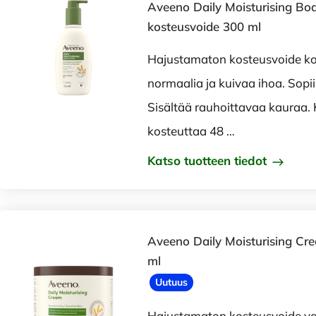
Aveeno Daily Moisturising Bo
kosteusvoide 300 ml
Hajustamaton kosteusvoide ko
normaalia ja kuivaa ihoa. Sopii
Sisältää rauhoittavaa kauraa. Kl
kosteuttaa 48 …
Katso tuotteen tiedot
Aveeno Daily Moisturising Cr
ml
Uutuus
Hajustamaton kosteusvoide vart