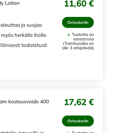
11,60 €
dy Lotion
Ostoskoriin
steuttaa ja suojaa
 myös herkälle iholle.
Tuotetta on
varastossa
(Toimitusaika on
iinisesti todistetusti
alle 3 arkipäivää)
17,62 €
eam kosteusvoide 400
Ostoskoriin
alolle, kasvoille ja