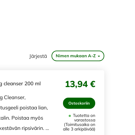
Järjestä
Nimen mukaan A-Z
13,94 €
 cleanser 200 ml
 Cleanser,
Ostoskoriin
usgeeli poistaa lian,
Tuotetta on
alin. Poistaa myös
varastossa
(Toimitusaika on
kestävän ripsivärin. …
alle 3 arkipäivää)