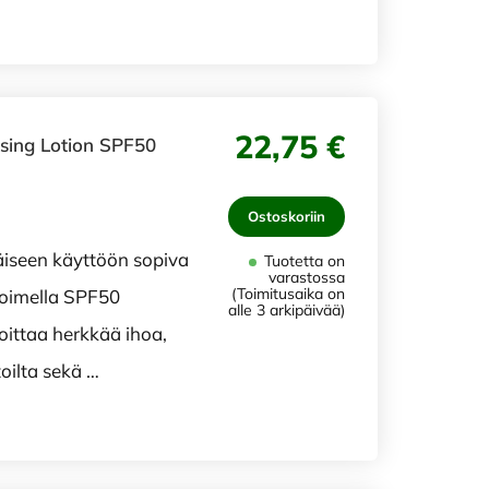
22,75 €
sing Lotion SPF50
Ostoskoriin
äiseen käyttöön sopiva
Tuotetta on
varastossa
(Toimitusaika on
toimella SPF50
alle 3 arkipäivää)
oittaa herkkää ihoa,
oilta sekä …