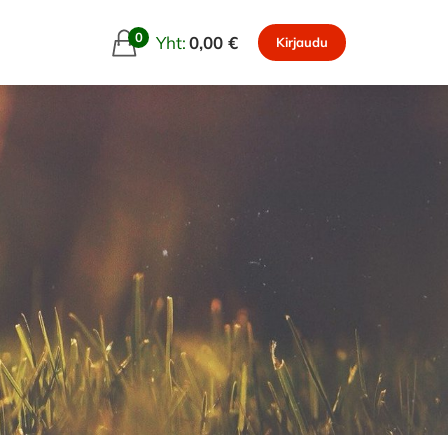
0
Yht:
0,00 €
Kirjaudu