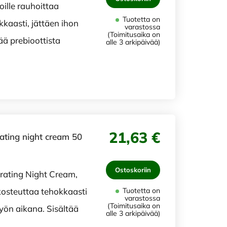
ille rauhoittaa
Tuotetta on
kkaasti, jättäen ihon
varastossa
(Toimitusaika on
ää prebioottista
alle 3 arkipäivää)
21,63 €
ting night cream 50
Ostoskoriin
ating Night Cream,
kosteuttaa tehokkaasti
Tuotetta on
varastossa
(Toimitusaika on
yön aikana. Sisältää
alle 3 arkipäivää)