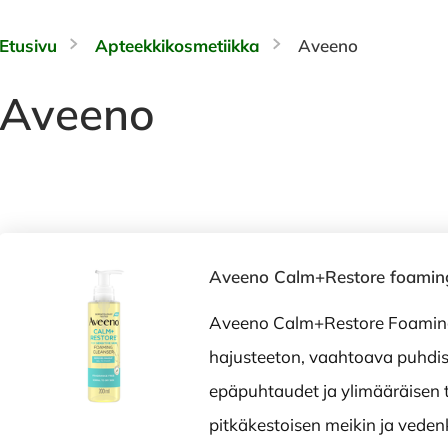
Etusivu
Apteekkikosmetiikka
Aveeno
Aveeno
Aveeno Calm+Restore foaming
Aveeno Calm+Restore Foaming
hajusteeton, vaahtoava puhdist
epäpuhtaudet ja ylimääräisen t
pitkäkestoisen meikin ja veden