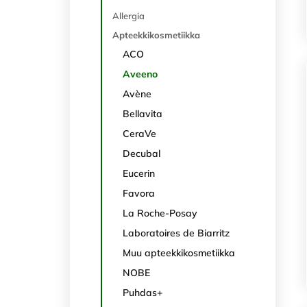
Allergia
Apteekkikosmetiikka
ACO
Aveeno
Avène
Bellavita
CeraVe
Decubal
Eucerin
Favora
La Roche-Posay
Laboratoires de Biarritz
Muu apteekkikosmetiikka
NOBE
Puhdas+