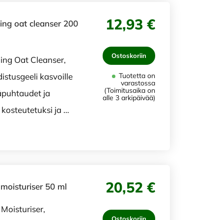
12,93 €
ng oat cleanser 200
Ostoskoriin
ng Oat Cleanser,
stusgeeli kasvoille
Tuotetta on
varastossa
(Toimitusaika on
päpuhtaudet ja
alle 3 arkipäivää)
 kosteutetuksi ja …
20,52 €
moisturiser 50 ml
Moisturiser,
Ostoskoriin