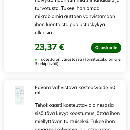
turvotusta. Tukee ihon omaa
mikrobiomia auttaen vahvistamaan
ihon luontaista puolustuskykyä
ulkoisia …
23,37 €
Ostoskoriin
Tuotetta on varastossa (Toimitusaika on alle
3 arkipäivää)
Favora vahvistava kosteusvoide 50
ml
Tehokkaasti kosteuttavia ainesosia
sisältävä kevyt koostumus jättää ihon
miellyttävän tuntuiseksi. Tukee ihon
omaa mikrobiomia ja auttaa siten