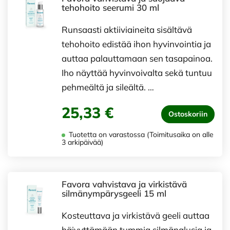
tehohoito seerumi 30 ml
Runsaasti aktiiviaineita sisältävä
tehohoito edistää ihon hyvinvointia ja
auttaa palauttamaan sen tasapainoa.
Iho näyttää hyvinvoivalta sekä tuntuu
pehmeältä ja sileältä. …
25,33 €
Ostoskoriin
Tuotetta on varastossa (Toimitusaika on alle
3 arkipäivää)
Favora vahvistava ja virkistävä
silmänympärysgeeli 15 ml
Kosteuttava ja virkistävä geeli auttaa
häivyttämään tummia silmänalusia ja