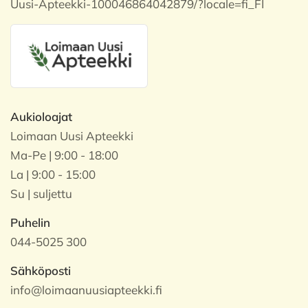
Uusi-Apteekki-100046864042879/?locale=fi_FI
Aukioloajat
Loimaan Uusi Apteekki
Ma-Pe | 9:00 - 18:00
La | 9:00 - 15:00
Su | suljettu
Puhelin
044-5025 300
Sähköposti
info@loimaanuusiapteekki.fi