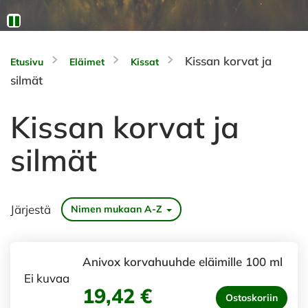
Kissan korvat ja
Etusivu
Eläimet
Kissat
silmät
Kissan korvat ja
silmät
Järjestä
Nimen mukaan A-Z
Anivox korvahuuhde eläimille 100 ml
Ei kuvaa
19,42 €
Ostoskoriin