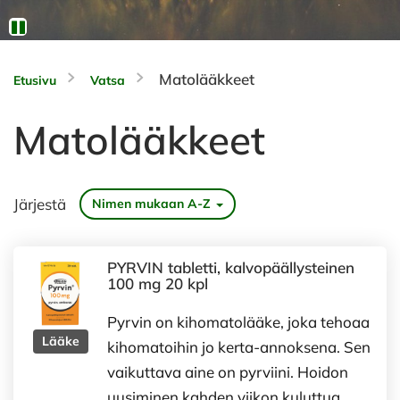
Matolääkkeet
Etusivu
Vatsa
Matolääkkeet
Järjestä
Nimen mukaan A-Z
PYRVIN tabletti, kalvopäällysteinen
100 mg 20 kpl
Pyrvin on kihomatolääke, joka tehoaa
Lääke
kihomatoihin jo kerta-annoksena. Sen
vaikuttava aine on pyrviini. Hoidon
uusiminen kahden viikon kuluttua