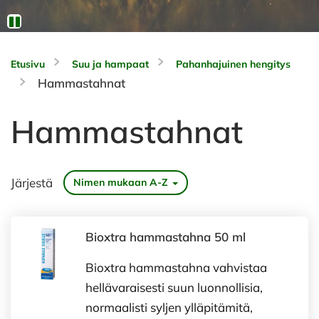
Etusivu
Suu ja hampaat
Pahanhajuinen hengitys
Hammastahnat
Hammastahnat
Järjestä
Nimen mukaan A-Z
Bioxtra hammastahna 50 ml
Bioxtra hammastahna vahvistaa
hellävaraisesti suun luonnollisia,
normaalisti syljen ylläpitämitä,