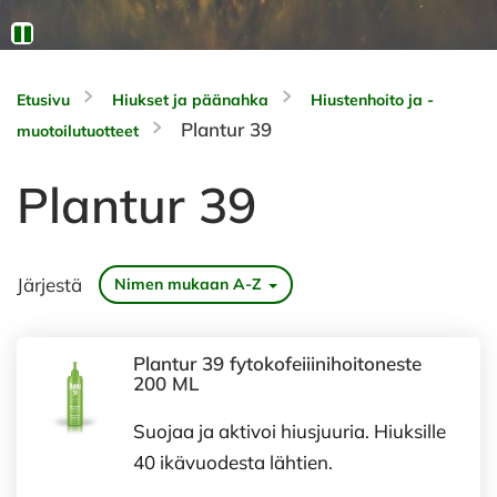
Etusivu
Hiukset ja päänahka
Hiustenhoito ja -
Plantur 39
muotoilutuotteet
Plantur 39
Järjestä
Nimen mukaan A-Z
Plantur 39 fytokofeiiinihoitoneste
200 ML
Suojaa ja aktivoi hiusjuuria. Hiuksille
40 ikävuodesta lähtien.