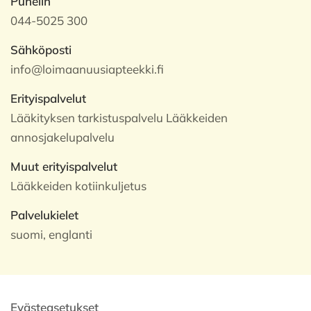
Puhelin
044-5025 300
Sähköposti
info@loimaanuusiapteekki.fi
Erityispalvelut
Lääkityksen tarkistuspalvelu Lääkkeiden
annosjakelupalvelu
Muut erityispalvelut
Lääkkeiden kotiinkuljetus
Palvelukielet
suomi, englanti
Evästeasetukset