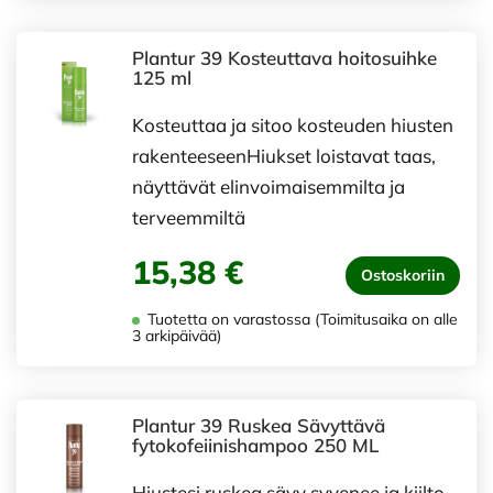
Plantur 39 Kosteuttava hoitosuihke
125 ml
Kosteuttaa ja sitoo kosteuden hiusten
rakenteeseenHiukset loistavat taas,
näyttävät elinvoimaisemmilta ja
terveemmiltä
15,38 €
Ostoskoriin
Tuotetta on varastossa (Toimitusaika on alle
3 arkipäivää)
Plantur 39 Ruskea Sävyttävä
fytokofeiinishampoo 250 ML
Hiustesi ruskea sävy syvenee ja kiilto