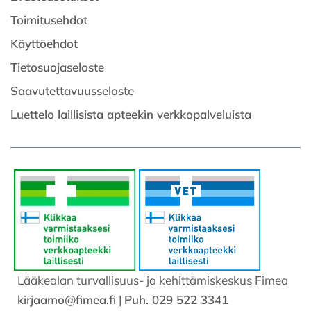
Toimitusehdot
Käyttöehdot
Tietosuojaseloste
Saavutettavuusseloste
Luettelo laillisista apteekin verkkopalveluista
Lääkealan turvallisuus- ja kehittämiskeskus Fimea
kirjaamo@fimea.fi
|
Puh. 029 522 3341