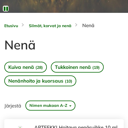
Nenä
Etusivu
Silmät, korvat ja nenä
Nenä
Kuiva nenä
Tukkoinen nenä
(28)
(19)
Nenänhoito ja kuorsaus
(10)
Järjestä
Nimen mukaan A-Z
APTEEKKI Hoitava nenäsuihke 10 ml