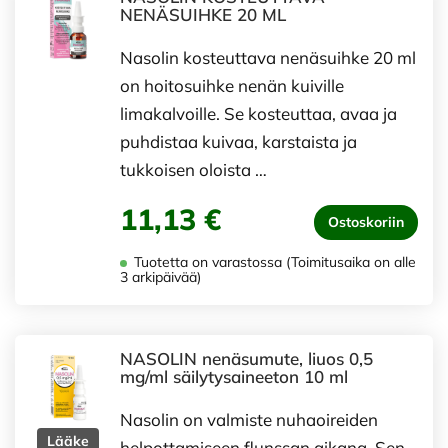
NENÄSUIHKE 20 ML
Nasolin kosteuttava nenäsuihke 20 ml
on hoitosuihke nenän kuiville
limakalvoille. Se kosteuttaa, avaa ja
puhdistaa kuivaa, karstaista ja
tukkoisen oloista …
11,13 €
Ostoskoriin
Tuotetta on varastossa (Toimitusaika on alle
3 arkipäivää)
NASOLIN nenäsumute, liuos 0,5
mg/ml säilytysaineeton 10 ml
Nasolin on valmiste nuhaoireiden
Lääke
helpottamiseen flunssan aikana. Sen