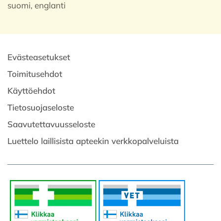
suomi, englanti
Evästeasetukset
Toimitusehdot
Käyttöehdot
Tietosuojaseloste
Saavutettavuusseloste
Luettelo laillisista apteekin verkkopalveluista