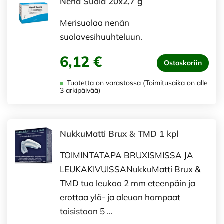
Nenä Suola 20x2,7 g
Merisuolaa nenän
suolavesihuuhteluun.
6,12 €
Ostoskoriin
Tuotetta on varastossa (Toimitusaika on alle
3 arkipäivää)
NukkuMatti Brux & TMD 1 kpl
TOIMINTATAPA BRUXISMISSA JA
LEUKAKIVUISSANukkuMatti Brux &
TMD tuo leukaa 2 mm eteenpäin ja
erottaa ylä- ja aleuan hampaat
toisistaan 5 …