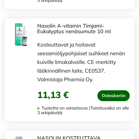
3 arkipäivää)
Nasolin A-vitamin Timjami-
Eukalyptus nenäsumute 10 ml
Kosteuttavat ja hoitavat
seesamiöljypohjaiset suihkeet nenän
kuiville limakalvoille. CE-merkitty
lääkinnällinen laite, CE0537.
Valmistaja Pharmia Oy.
11,13 €
Ostoskoriin
Tuotetta on varastossa (Toimitusaika on alle
3 arkipäivää)
NASOLIN KOSTEUTTAVA