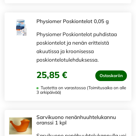
Physiomer Poskiontelot 0,05 g
Physiomer Poskiontelot puhdistaa
poskiontelot ja nenän eritteistä
akuutissa ja kroonisessa
poskiontelotulehduksessa.
25,85 €
Ostoskoriin
Tuotetta on varastossa (Toimitusaika on alle
3 arkipäivää)
Sarvikuono nenänhuuhtelukannu
oranssi 1 kpl
Sarvikuono nenähuuhtelukannulla voi