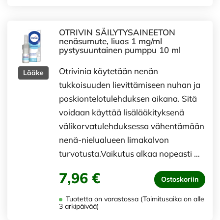
OTRIVIN SÄILYTYSAINEETON
nenäsumute, liuos 1 mg/ml
pystysuuntainen pumppu 10 ml
Otrivinia käytetään nenän
Lääke
tukkoisuuden lievittämiseen nuhan ja
poskiontelotulehduksen aikana. Sitä
voidaan käyttää lisälääkityksenä
välikorvatulehduksessa vähentämään
nenä-nielualueen limakalvon
turvotusta.Vaikutus alkaa nopeasti …
7,96 €
Ostoskoriin
Tuotetta on varastossa (Toimitusaika on alle
3 arkipäivää)