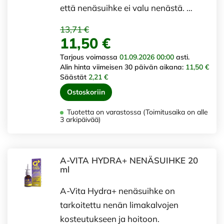
että nenäsuihke ei valu nenästä. …
13,71 €
11,50 €
Tarjous voimassa
01.09.2026 00:00
asti.
Alin hinta viimeisen 30 päivän aikana:
11,50 €
Säästät
2,21 €
Ostoskoriin
Tuotetta on varastossa (Toimitusaika on alle
3 arkipäivää)
A-VITA HYDRA+ NENÄSUIHKE 20
ml
A-Vita Hydra+ nenäsuihke on
tarkoitettu nenän limakalvojen
kosteutukseen ja hoitoon.