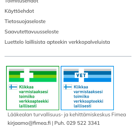
Toimitusehdot
Käyttöehdot
Tietosuojaseloste
Saavutettavuusseloste
Luettelo laillisista apteekin verkkopalveluista
Lääkealan turvallisuus- ja kehittämiskeskus Fimea
kirjaamo@fimea.fi
|
Puh. 029 522 3341