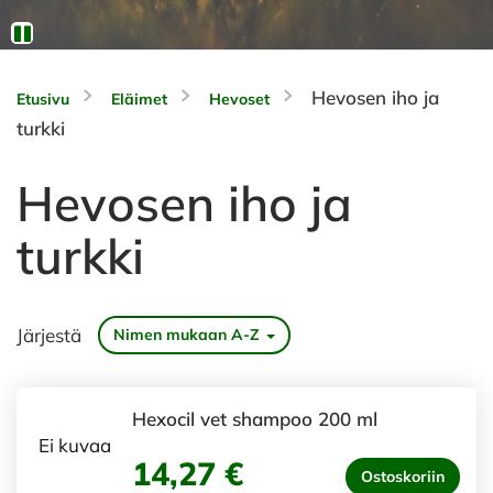
Hevosen iho ja
Etusivu
Eläimet
Hevoset
turkki
Hevosen iho ja
turkki
Järjestä
Nimen mukaan A-Z
Hexocil vet shampoo 200 ml
Ei kuvaa
14,27 €
Ostoskoriin