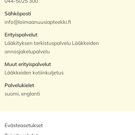
044-5025 300
Sähköposti
info@loimaanuusiapteekki.fi
Erityispalvelut
Lääkityksen tarkistuspalvelu Lääkkeiden
annosjakelupalvelu
Muut erityispalvelut
Lääkkeiden kotiinkuljetus
Palvelukielet
suomi, englanti
Evästeasetukset