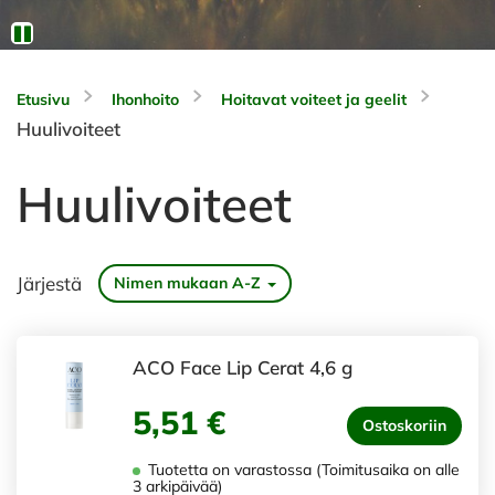
Etusivu
Ihonhoito
Hoitavat voiteet ja geelit
Huulivoiteet
Huulivoiteet
Järjestä
Nimen mukaan A-Z
ACO Face Lip Cerat 4,6 g
5,51 €
Ostoskoriin
Tuotetta on varastossa (Toimitusaika on alle
3 arkipäivää)