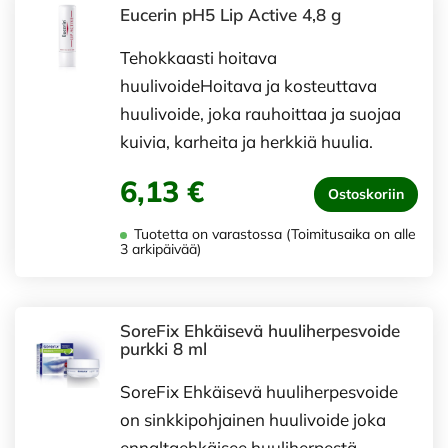
Eucerin pH5 Lip Active 4,8 g
Tehokkaasti hoitava
huulivoideHoitava ja kosteuttava
huulivoide, joka rauhoittaa ja suojaa
kuivia, karheita ja herkkiä huulia.
6,13 €
Ostoskoriin
Tuotetta on varastossa (Toimitusaika on alle
3 arkipäivää)
SoreFix Ehkäisevä huuliherpesvoide
purkki 8 ml
SoreFix Ehkäisevä huuliherpesvoide
on sinkkipohjainen huulivoide joka
ennaltaehkäisee huuliherpestä