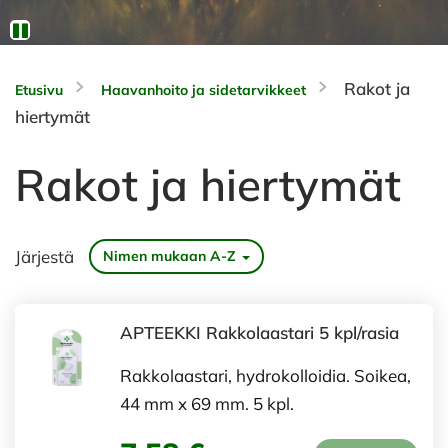
Rakot ja
Etusivu
Haavanhoito ja sidetarvikkeet
hiertymät
Rakot ja hiertymät
Järjestä
Nimen mukaan A-Z
APTEEKKI Rakkolaastari 5 kpl/rasia
Rakkolaastari, hydrokolloidia. Soikea,
44 mm x 69 mm. 5 kpl.