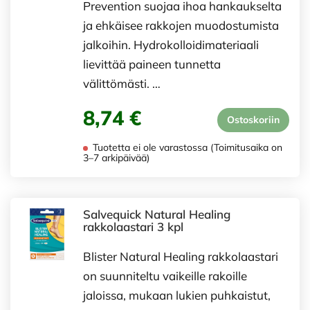
Prevention suojaa ihoa hankaukselta
ja ehkäisee rakkojen muodostumista
jalkoihin. Hydrokolloidimateriaali
lievittää paineen tunnetta
välittömästi. …
8,74 €
Ostoskoriin
Tuotetta ei ole varastossa (Toimitusaika on
3–7 arkipäivää)
Salvequick Natural Healing
rakkolaastari 3 kpl
Blister Natural Healing rakkolaastari
on suunniteltu vaikeille rakoille
jaloissa, mukaan lukien puhkaistut,