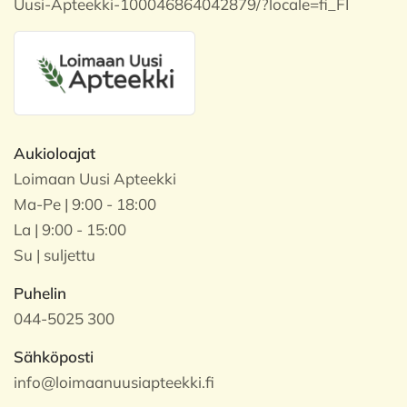
Uusi-Apteekki-100046864042879/?locale=fi_FI
Aukioloajat
Loimaan Uusi Apteekki
Ma-Pe | 9:00 - 18:00
La | 9:00 - 15:00
Su | suljettu
Puhelin
044-5025 300
Sähköposti
info@loimaanuusiapteekki.fi