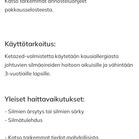
Katso tarkemmat annosteluohjeet
pakkausselosteesta.
Käyttötarkoitus:
Ketazed-valmistetta käytetään kausiallergiasta
johtuvien silmäoireiden hoitoon aikuisille ja vähintään
3-vuotiaille lapsille.
Yleiset haittavaikutukset:
- Silmien ärsytys tai silmien särky
- Silmätulehdus
- Katso tarkemmat tiedot mahdollisista