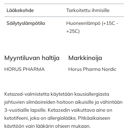
Lääkekohde
Tarkoitettu ihmisille
Säilytyslämpötila
Huoneenlämpö (+15C -
+25C)
Myyntiluvan haltija
Markkinoija
HORUS PHARMA
Horus Pharma Nordic
Ketazed-valmistetta käytetään kausiallergiasta
johtuvien silmäoireiden hoitoon aikuisille ja vähintään
3-vuotiaille lapsille. Ketazedin vaikuttava aine on
ketotifeeni, joka on allergialääke. Pitkäaikaiseen
käyttöön vain lääkärin ohjeen mukaan.