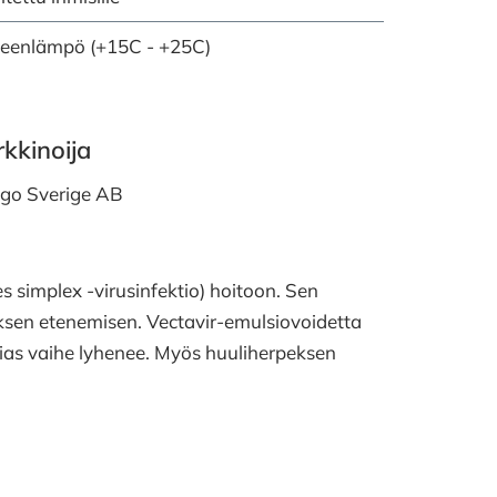
eenlämpö (+15C - +25C)
kkinoija
igo Sverige AB
 simplex -virusinfektio) hoitoon. Sen
uksen etenemisen. Vectavir-emulsiovoidetta
ias vaihe lyhenee. Myös huuliherpeksen