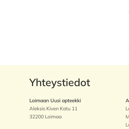
Yhteystiedot
Loimaan Uusi apteekki
A
Aleksis Kiven Katu 11
L
32200 Loimaa
M
L