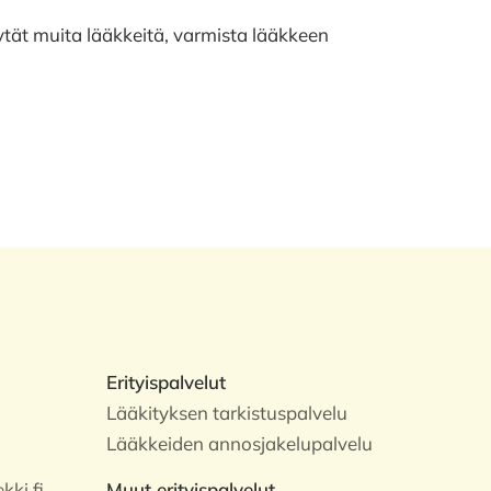
käytät muita lääkkeitä, varmista lääkkeen
Erityispalvelut
Lääkityksen tarkistuspalvelu
Lääkkeiden annosjakelupalvelu
ki.fi
Muut erityispalvelut