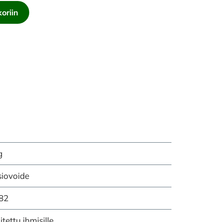
oriin
g
iovoide
82
itettu ihmisille