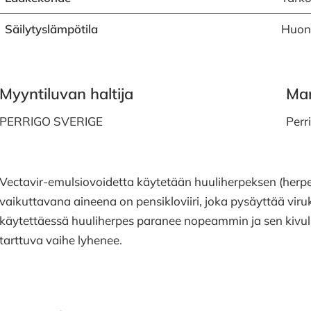
Säilytyslämpötila
Huon
Myyntiluvan haltija
Mar
PERRIGO SVERIGE
Perr
Vectavir-emulsiovoidetta käytetään huuliherpeksen (herpes
vaikuttavana aineena on pensikloviiri, joka pysäyttää vir
käytettäessä huuliherpes paranee nopeammin ja sen kivul
tarttuva vaihe lyhenee.