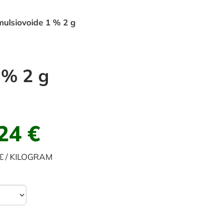
ulsiovoide 1 % 2 g
 % 2 g
24 €
 € / KILOGRAM