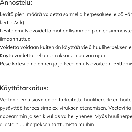
Annostelu:
Levitä pieni määrä voidetta sormella herpesalueelle päivä
kertaa/vrk)
Levitä emulsiovoidetta mahdollisimman pian ensimmäisten 
ilmaannuttua
Voidetta voidaan kuitenkin käyttää vielä huuliherpeksen
Käytä voidetta neljän peräkkäisen päivän ajan
Pese kätesi aina ennen ja jälkeen emulsiovoiteen levittäm
Käyttötarkoitus:
Vectavir-emulsiovoide on tarkoitettu huuliherpeksen hoitoon
pysäyttää herpes simplex-viruksen etenemisen. Vectaviria
nopeammin ja sen kivulias vaihe lyhenee. Myös huuliherpe
ei estä huuliherpeksen tarttumista muihin.