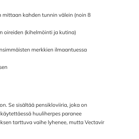
n mittaan kahden tunnin välein (noin 8
oireiden (kihelmöinti ja kutina)
 ensimmäisten merkkien ilmaantuessa
isen
. Se sisältää pensikloviiria, joka on
 käytettäessä huuliherpes paranee
ksen tarttuva vaihe lyhenee, mutta Vectavir