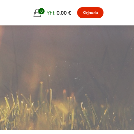
0
Yht:
0,00 €
Kirjaudu