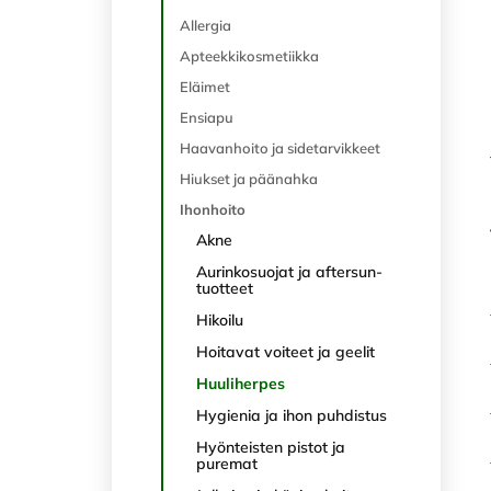
Allergia
Apteekkikosmetiikka
Eläimet
Ensiapu
Haavanhoito ja sidetarvikkeet
Hiukset ja päänahka
Ihonhoito
Akne
Aurinkosuojat ja aftersun-
tuotteet
Hikoilu
Hoitavat voiteet ja geelit
Huuliherpes
Hygienia ja ihon puhdistus
Hyönteisten pistot ja
puremat