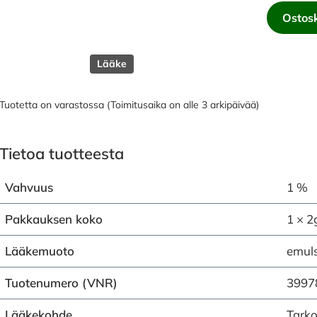
Ostosk
Lääke
Tuotetta on varastossa (Toimitusaika on alle 3 arkipäivää)
Tietoa tuotteesta
Vahvuus
1 %
Pakkauksen koko
1 × 2
Lääkemuoto
emuls
Tuotenumero (VNR)
3997
Lääkekohde
Tarko