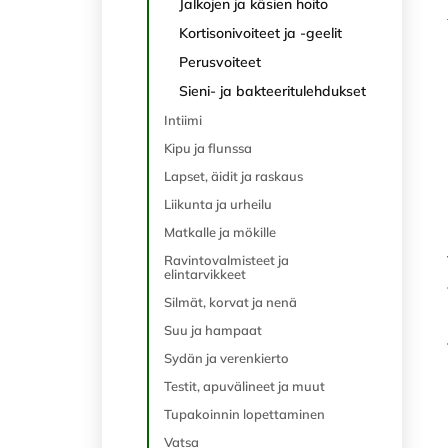
Jalkojen ja käsien hoito
Kortisonivoiteet ja -geelit
Perusvoiteet
Sieni- ja bakteeritulehdukset
Intiimi
Kipu ja flunssa
Lapset, äidit ja raskaus
Liikunta ja urheilu
Matkalle ja mökille
Ravintovalmisteet ja
elintarvikkeet
Silmät, korvat ja nenä
Suu ja hampaat
Sydän ja verenkierto
Testit, apuvälineet ja muut
Tupakoinnin lopettaminen
Vatsa