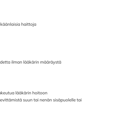
käänlaisia haittoja
oidetta ilman lääkärin määräystä
hakeutua lääkärin hoitoon
evittämistä suun tai nenän sisäpuolelle tai