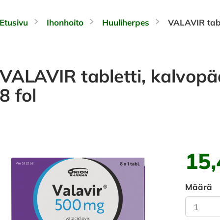
Etusivu
Ihonhoito
Huuliherpes
VALAVIR tabl
VALAVIR tabletti, kalvopä
8 fol
15,
Määrä