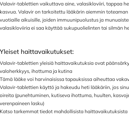
Valavir-tablettien vaikuttava aine, valasikloviiri, tappaa h
kasvua. Valavir on tarkoitettu lääkärin aiemmin toteaman 
vuotiaille aikuisille, joiden immuunipuolustus ja munuaist
valasikloviiria ei saa käyttää sukupuolielinten tai silmän h
Yleiset haittavaikutukset:
Valavir-tablettien yleisiä haittavaikutuksia ovat päänsärky,
valoherkkyys, ihottuma ja kutina
Tämä lääke voi harvinaisissa tapauksissa aiheuttaa vakava
Valavir-tablettien käyttö ja hakeudu heti lääkäriin, jos sin
oireita (punehtuminen, kutiseva ihottuma, huulten, kasvoj
verenpaineen lasku)
Katso tarkemmat tiedot mahdollisista haittavaikutuksista