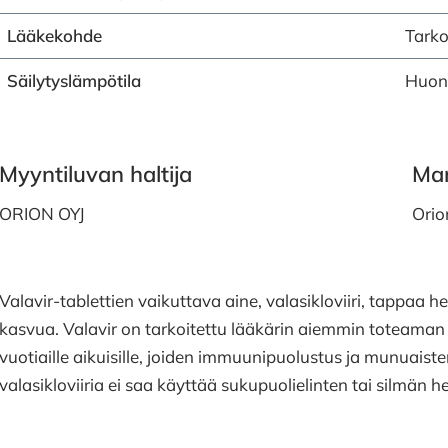
Lääkekohde
Tarko
Säilytyslämpötila
Huon
Myyntiluvan haltija
Mar
ORION OYJ
Orio
Valavir-tablettien vaikuttava aine, valasikloviiri, tappaa h
kasvua. Valavir on tarkoitettu lääkärin aiemmin toteaman 
vuotiaille aikuisille, joiden immuunipuolustus ja munuaist
valasikloviiria ei saa käyttää sukupuolielinten tai silmän h