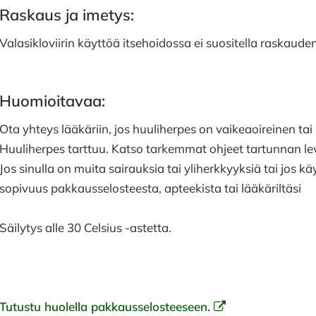
Raskaus ja imetys:
Valasikloviirin käyttöä itsehoidossa ei suositella raskaud
Huomioitavaa:
Ota yhteys lääkäriin, jos huuliherpes on vaikeaoireinen tai 
Huuliherpes tarttuu. Katso tarkemmat ohjeet tartunnan l
Jos sinulla on muita sairauksia tai yliherkkyyksiä tai jos 
sopivuus pakkausselosteesta, apteekista tai lääkäriltäsi
Säilytys alle 30 Celsius -astetta.
Tutustu huolella pakkausselosteeseen.