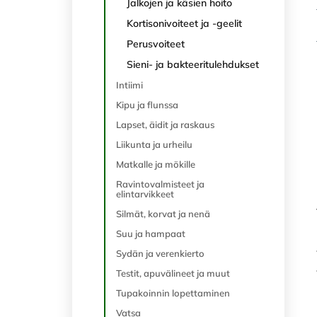
Jalkojen ja käsien hoito
Kortisonivoiteet ja -geelit
Perusvoiteet
Sieni- ja bakteeritulehdukset
Intiimi
Kipu ja flunssa
Lapset, äidit ja raskaus
Liikunta ja urheilu
Matkalle ja mökille
Ravintovalmisteet ja
elintarvikkeet
Silmät, korvat ja nenä
Suu ja hampaat
Sydän ja verenkierto
Testit, apuvälineet ja muut
Tupakoinnin lopettaminen
Vatsa