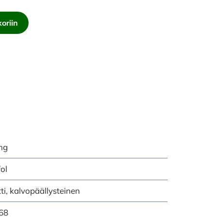
oriin
mg
fol
tti, kalvopäällysteinen
68