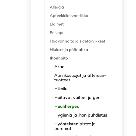
Allergia
Apteekkikosmetiikka
Eläimet
Ensiapu
Haavanhoito ja sidetarvikkeet
Hiukset ja päänahka
Ihonhoito
Akne
Aurinkosuojat ja aftersun-
tuotteet
Hikoilu
Hoitavat voiteet ja geelit
Huuliherpes
Hygienia ja ihon puhdistus
Hyönteisten pistot ja
puremat