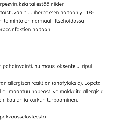
erpesviruksia tai estää niiden
toistuvan huuliherpeksen hoitoon yli 18-
en toiminta on normaali. Itsehoidossa
erpesinfektion hoitoon.
 pahoinvointi, huimaus, oksentelu, ripuli,
n allergisen reaktion (anafylaksia). Lopeta
ulle ilmaantuu nopeasti voimakkaita allergisia
en, kaulan ja kurkun turpoaminen,
 pakkausselosteesta