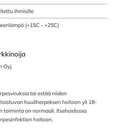
itettu ihmisille
eenlämpö (+15C - +25C)
kkinoija
n Oyj
erpesviruksia tai estää niiden
toistuvan huuliherpeksen hoitoon yli 18-
en toiminta on normaali. Itsehoidossa
erpesinfektion hoitoon.