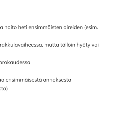
 hoito heti ensimmäisten oireiden (esim.
akkulavaiheessa, mutta tällöin hyöty voi
vuorokaudessa
uttua ensimmäisestä annoksesta
sta)