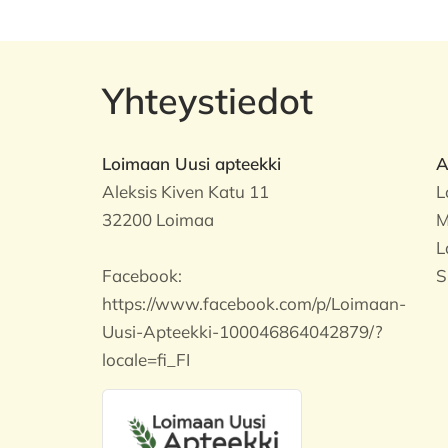
Yhteystiedot
Loimaan Uusi apteekki
A
Aleksis Kiven Katu 11
L
32200 Loimaa
M
L
Facebook:
S
https://www.facebook.com/p/Loimaan-
Uusi-Apteekki-100046864042879/?
locale=fi_FI