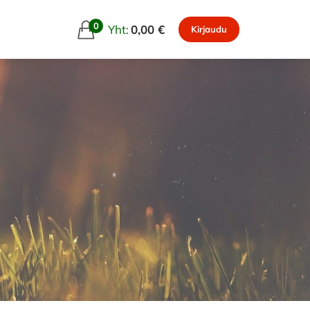
0
Yht:
0,00 €
Kirjaudu