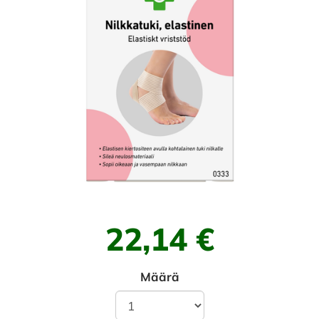
22,14 €
Määrä