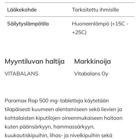
Lääkekohde
Tarkoitettu ihmisille
Säilytyslämpötila
Huoneenlämpö (+15C -
+25C)
Myyntiluvan haltija
Markkinoija
VITABALANS
Vitabalans Oy
Paramax Rap 500 mg–tabletteja käytetään
tilapäisesti kuumeen alentamiseen sekä lievien ja
kohtalaisten kiputilojen oireenmukaiseen hoitoon
kuten päänsärkyyn, hammassärkyyn,
kuukautiskipuihin, lihas- ja nivelkipuihin sekä