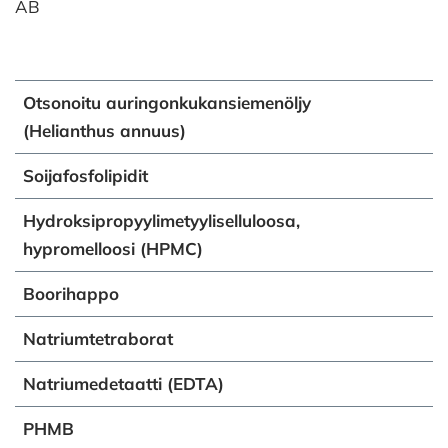
AB
Otsonoitu auringonkukansiemenöljy
(Helianthus annuus)
Soijafosfolipidit
Hydroksipropyylimetyyliselluloosa,
hypromelloosi (HPMC)
Boorihappo
Natriumtetraborat
Natriumedetaatti (EDTA)
PHMB