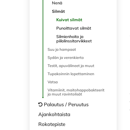
Nenä
Silmät
Kuivat silmät
Punoittavat silmät
Silmienhoito ja
piilolinssitarvikkeet
Suu ja hampaat
Sydän ja verenkierto
Testit, apuvälineet ja muut
Tupakoinnin lopettaminen
Vatsa
Vitamiinit, maitohappobakteerit
ja muut ravintolisät
Palautus / Peruutus
Ajankohtaista
Rokotepiste