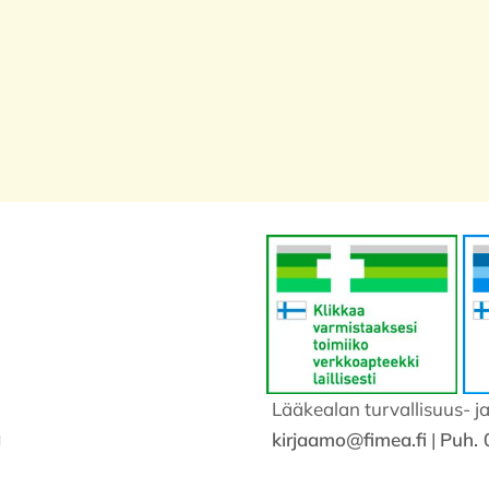
Lääkealan turvallisuus- j
a
kirjaamo@fimea.fi
|
Puh. 