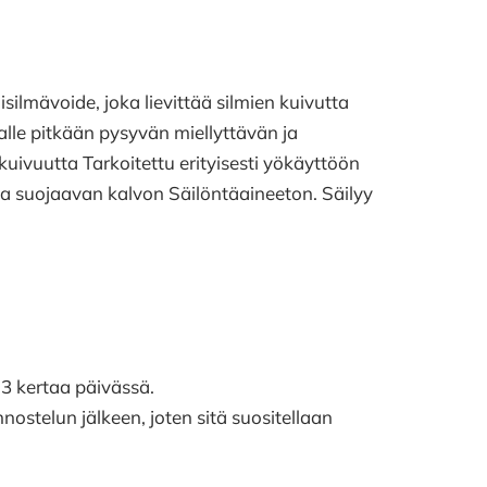
silmävoide, joka lievittää silmien kuivutta
lle pitkään pysyvän miellyttävän ja
kuivuutta Tarkoitettu erityisesti yökäyttöön
a suojaavan kalvon Säilöntäaineeton. Säilyy
3 kertaa päivässä.
ostelun jälkeen, joten sitä suositellaan