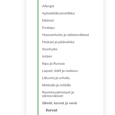
Allergia
Apteekkikosmetiikka
Eläimet
Ensiapu
Haavanhoito ja sidetarvikkeet
Hiukset ja päänahka
Ihonhoito
Intiimi
Kipu ja flunssa
Lapset, äidit ja raskaus
Liikunta ja urheilu
Matkalle ja mökille
Ravintovalmisteet ja
elintarvikkeet
Silmät, korvat ja nenä
Korvat