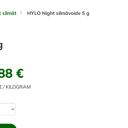
t silmät
HYLO Night silmävoide 5 g
g
88 €
 € / KILOGRAM