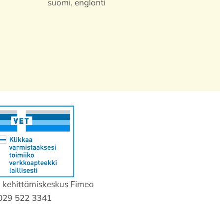
suomi, englanti
a kehittämiskeskus Fimea
029 522 3341