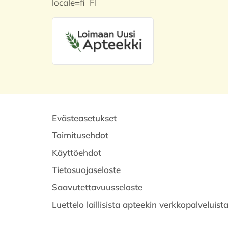
locale=fi_FI
Evästeasetukset
Toimitusehdot
Käyttöehdot
Tietosuojaseloste
Saavutettavuusseloste
Luettelo laillisista apteekin verkkopalveluist