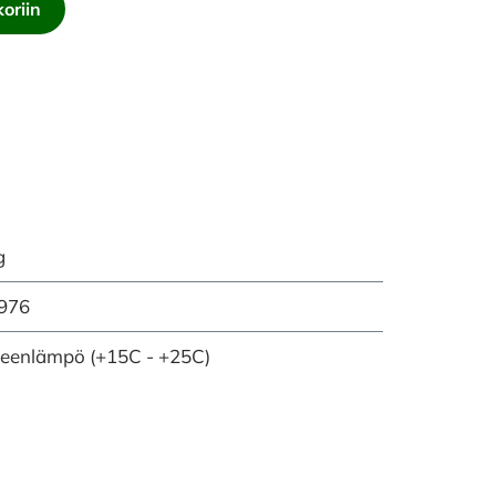
oriin
g
976
eenlämpö (+15C - +25C)