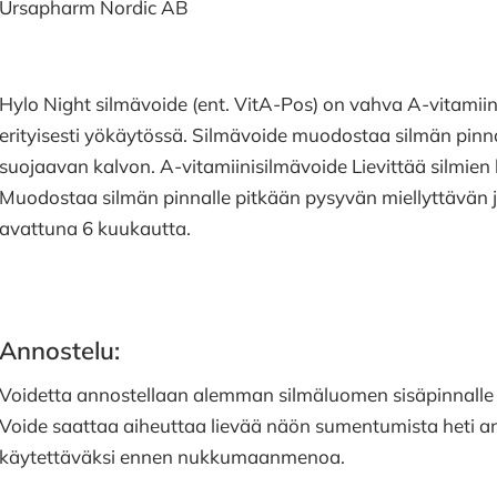
Ursapharm Nordic AB
Hylo Night silmävoide (ent. VitA-Pos) on vahva A-vitamiini
erityisesti yökäytössä. Silmävoide muodostaa silmän pinna
suojaavan kalvon. A-vitamiinisilmävoide Lievittää silmien 
Muodostaa silmän pinnalle pitkään pysyvän miellyttävän j
avattuna 6 kuukautta.
Annostelu:
Voidetta annostellaan alemman silmäluomen sisäpinnalle 
Voide saattaa aiheuttaa lievää näön sumentumista heti ann
käytettäväksi ennen nukkumaanmenoa.