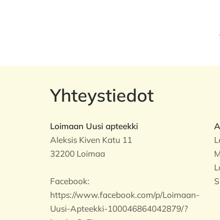
Yhteystiedot
Loimaan Uusi apteekki
A
Aleksis Kiven Katu 11
L
32200 Loimaa
M
L
Facebook:
S
https://www.facebook.com/p/Loimaan-
Uusi-Apteekki-100046864042879/?