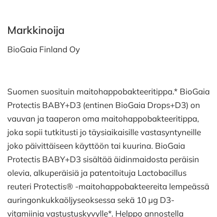
Markkinoija
BioGaia Finland Oy
Suomen suosituin maitohappobakteeritippa.* BioGaia
Protectis BABY+D3 (entinen BioGaia Drops+D3) on
vauvan ja taaperon oma maitohappobakteeritippa,
joka sopii tutkitusti jo täysiaikaisille vastasyntyneille
joko päivittäiseen käyttöön tai kuurina. BioGaia
Protectis BABY+D3 sisältää äidinmaidosta peräisin
olevia, alkuperäisiä ja patentoituja Lactobacillus
reuteri Protectis® -maitohappobakteereita lempeässä
auringonkukkaöljyseoksessa sekä 10 µg D3-
vitamiinia vastustuskyvylle*. Helppo annostella