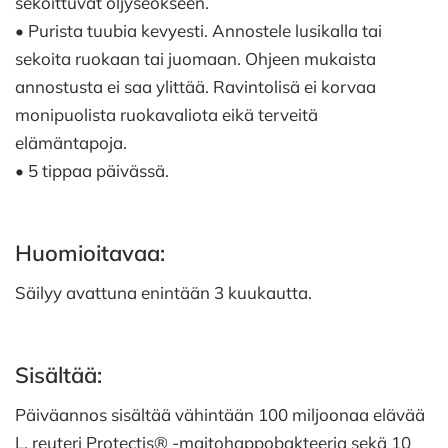
sekoittuvat öljyseokseen.
• Purista tuubia kevyesti. Annostele lusikalla tai
sekoita ruokaan tai juomaan. Ohjeen mukaista
annostusta ei saa ylittää. Ravintolisä ei korvaa
monipuolista ruokavaliota eikä terveitä
elämäntapoja.
• 5 tippaa päivässä.
Huomioitavaa:
Säilyy avattuna enintään 3 kuukautta.
Sisältää:
Päiväannos sisältää vähintään 100 miljoonaa elävää
L. reuteri Protectis® -maitohappobakteeria sekä 10