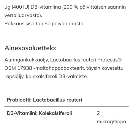
µg (400 IU) D3-vitamiina (200 % päivittäisen saannin
vertailuarvosta).
Pakkaus sisältää 50 päiväannosta.
Ainesosaluettelo:
Auringonkukkaöljy, Lactobacillus reuteri Protectis®
DSM 17938 -maitohappobakteerit, täysin kovetettu
rapsiöljy, kolekalsiferoli D3-valmiste.
Probiootti: Lactobacillus reuteri
D3-Vitamiini: Kolekalsiferoli
2
mikrog/tippa